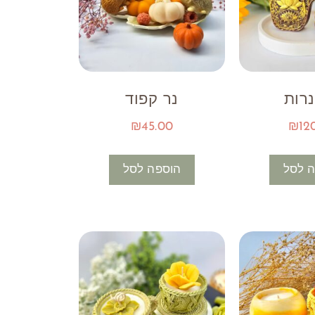
רות
נר קפוד
₪
45.00
₪
12
 לסל
הוספה לסל