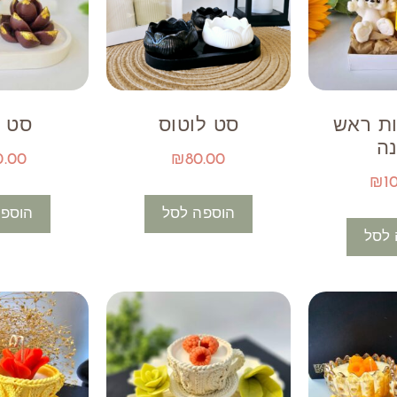
ות ראש
סט לוטוס
סט נ
ה
0.00
₪
80.00
₪
1
הוספה לסל
הוספה
 לסל