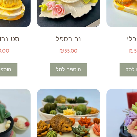
כלי
נר בספל
סט נרו
0.00
₪
55.00
₪
5
 לסל
הוספה לסל
הוספה