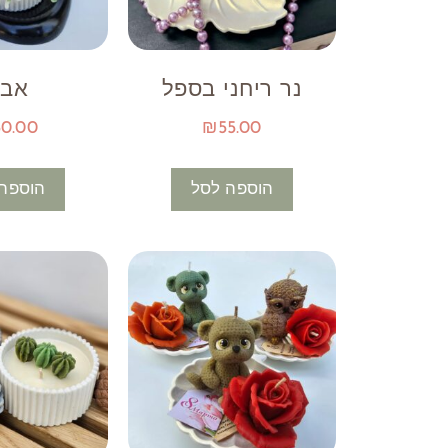
נר ריחני בספל
אבי
50.00
₪
55.00
הוספה לסל
הוספה