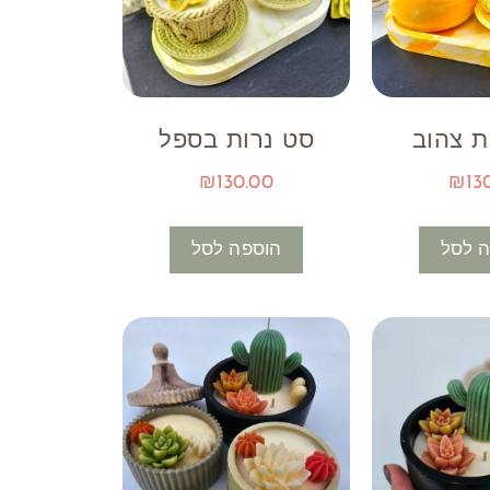
ת צהוב
סט נרות בספל
₪
130.00
₪
13
 לסל
הוספה לסל