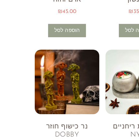
₪
45.00
₪
35
 לסל
הוספה לסל
ריחניים
נר כישוף חוזר
DOBBY
N