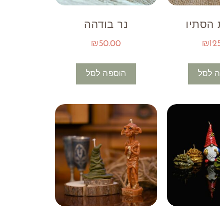
הסתיו
נר בודהה
₪
50.00
₪
12
 לסל
הוספה לסל