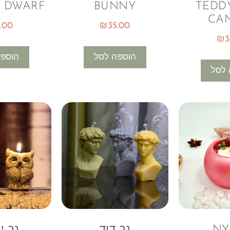
 DWARF
BUNNY
TEDD
CA
.00
₪
35.00
₪
3
הוספה לסל
הוספה
 לסל
נר דוד
נר י