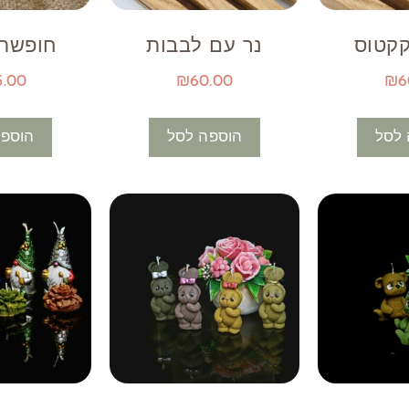
קקטוס
נר עם לבבות
חופשת 
5.00
₪
60.00
₪
6
 לסל
הוספה לסל
הוספה