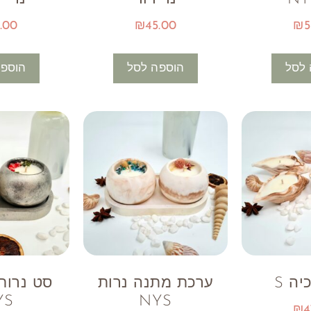
.00
₪
45.00
₪
5
 לסל
הוספה לסל
הוספה
יה S
ערכת מתנה נרות
סט נרות 
YS
NYS
₪
4