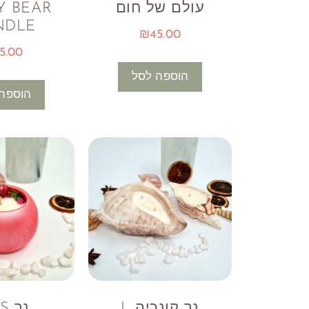
עולם של חום
Y BEAR
NDLE
₪
45.00
5.00
הוספה לסל
הוספה
נר קונכיה L
נר NYS