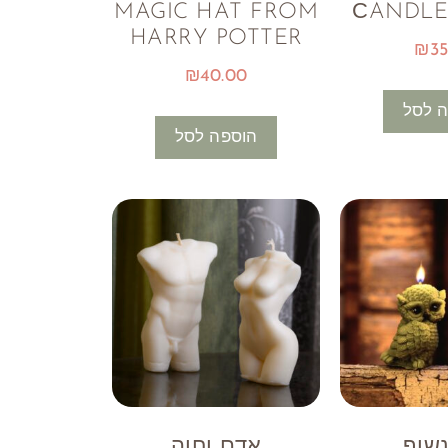
MAGIC HAT FROM
СANDLE
HARRY POTTER
₪
35
₪
40.00
 לסל
הוספה לסל
נשוף
אדם וחוה